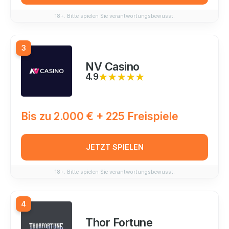
18+. Bitte spielen Sie verantwortungsbewusst.
3
NV Casino
4.9
★★★★★
★★★★★
Bis zu 2.000 € + 225 Freispiele
JETZT SPIELEN
18+. Bitte spielen Sie verantwortungsbewusst.
4
Thor Fortune