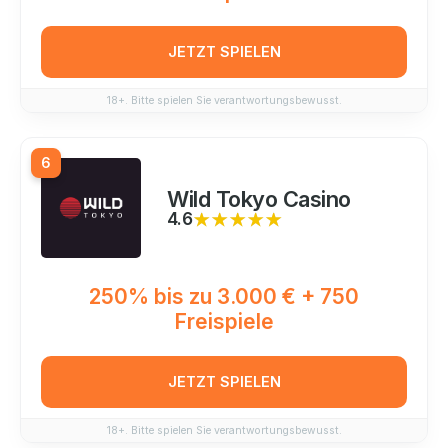
JETZT SPIELEN
18+. Bitte spielen Sie verantwortungsbewusst.
6
Wild Tokyo Casino
4.6
★★★★★
★★★★★
250% bis zu 3.000 € + 750
Freispiele
JETZT SPIELEN
18+. Bitte spielen Sie verantwortungsbewusst.