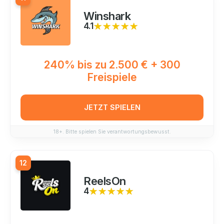
Winshark
4.1
★★★★★
★★★★★
240% bis zu 2.500 € + 300
Freispiele
JETZT SPIELEN
18+. Bitte spielen Sie verantwortungsbewusst.
12
ReelsOn
4
★★★★★
★★★★★