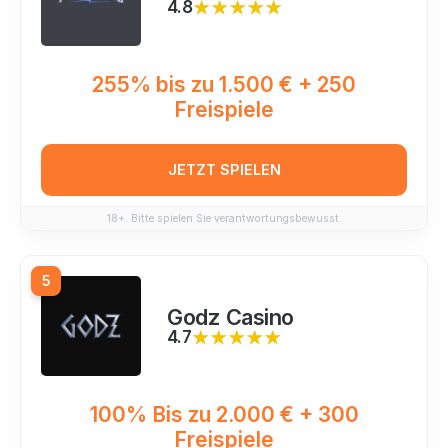
4.8
★★★★★
★★★★★
255% bis zu 1.500 € + 250
Freispiele
JETZT SPIELEN
18+. Bitte spielen Sie verantwortungsbewusst.
5
Godz Casino
4.7
★★★★★
★★★★★
100% Bis zu 2.000 € + 300
Freispiele