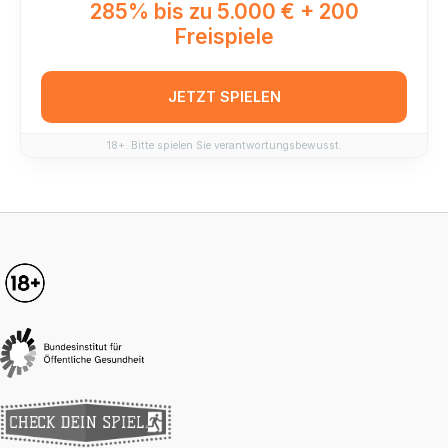
285% bis zu 5.000 € + 200
Freispiele
JETZT SPIELEN
18+. Bitte spielen Sie verantwortungsbewusst.