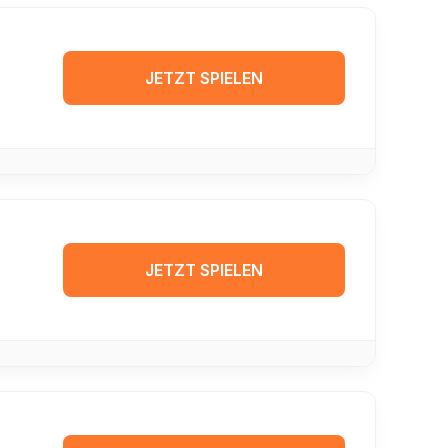
JETZT SPIELEN
JETZT SPIELEN