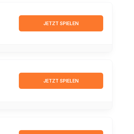
JETZT SPIELEN
JETZT SPIELEN